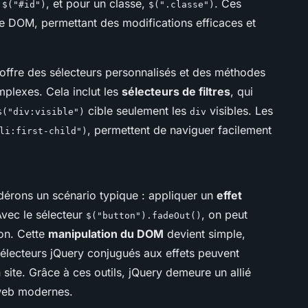
e
, et pour un classe,
. Ces
$("#id")
$(".classe")
c le DOM, permettant des modifications efficaces et
 offre des sélecteurs personnalisés et des méthodes
mplexes. Cela inclut les
sélecteurs de filtres
, qui
cible seulement les
visibles. Les
$("div:visible")
div
, permettent de naviguer facilement
li:first-child")
dérons un scénario typique : appliquer un
effet
Avec le sélecteur
, on peut
$("button").fadeOut()
on. Cette
manipulation du DOM
devient simple,
es sélecteurs jQuery conjugués aux effets peuvent
un site. Grâce à ces outils, jQuery demeure un allié
web modernes.