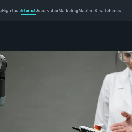
u
High tech
Internet
Jeux-video
Marketing
Matériel
Smartphones