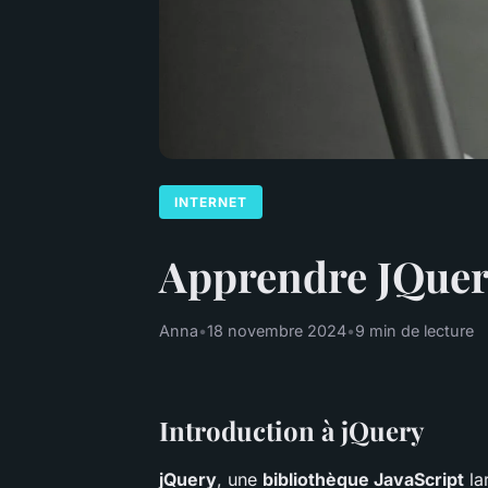
INTERNET
Apprendre JQuery
Anna
•
18 novembre 2024
•
9 min de lecture
Introduction à jQuery
jQuery
, une
bibliothèque JavaScript
la