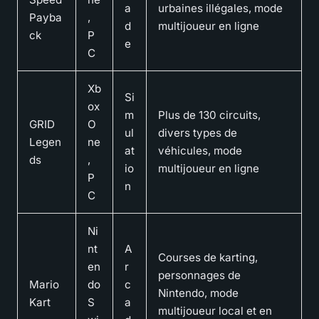
a
urbaines illégales, mode
Payba
,
d
multijoueur en ligne
ck
P
e
C
Xb
Si
ox
m
Plus de 130 circuits,
GRID
O
ul
divers types de
Legen
ne
at
véhicules, mode
ds
,
io
multijoueur en ligne
P
n
C
Ni
nt
A
Courses de karting,
en
r
personnages de
Mario
do
c
Nintendo, mode
Kart
S
a
multijoueur local et en