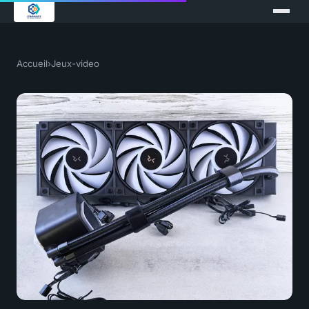
Accueil
›
Jeux-video