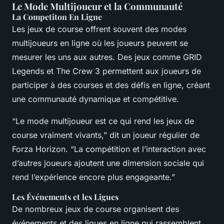
Le Mode Multijoueur et la Communauté
La Competiton En Ligne
Les jeux de course offrent souvent des modes
multijoueurs en ligne où les joueurs peuvent se
mesurer les uns aux autres. Des jeux comme
GRID
Legends
et
The Crew 3
permettent aux joueurs de
participer à des courses et des défis en ligne, créant
une communauté dynamique et compétitive.
“Le mode multijoueur est ce qui rend les jeux de
course vraiment vivants,” dit un joueur régulier de
Forza Horizon
. “La compétition et l’interaction avec
d’autres joueurs ajoutent une dimension sociale qui
rend l’expérience encore plus engageante.”
Les Événements et les Ligues
De nombreux jeux de course organisent des
événements et des ligues en ligne qui rassemblent