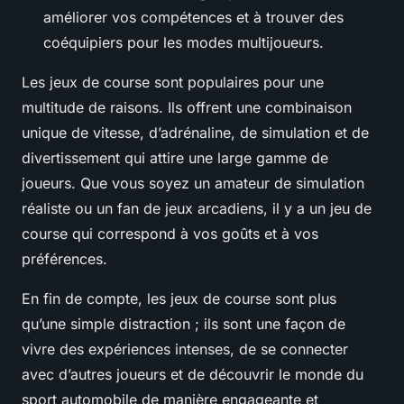
améliorer vos compétences et à trouver des
coéquipiers pour les modes multijoueurs.
Les jeux de course sont populaires pour une
multitude de raisons. Ils offrent une combinaison
unique de vitesse, d’adrénaline, de simulation et de
divertissement qui attire une large gamme de
joueurs. Que vous soyez un amateur de simulation
réaliste ou un fan de jeux arcadiens, il y a un jeu de
course qui correspond à vos goûts et à vos
préférences.
En fin de compte, les jeux de course sont plus
qu’une simple distraction ; ils sont une façon de
vivre des expériences intenses, de se connecter
avec d’autres joueurs et de découvrir le monde du
sport automobile de manière engageante et