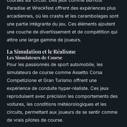
courses sur circuit. Des jeux comme
Burnout
Paradise
et
Wreckfest
offrent des expériences plus
arcadiennes, où les crashs et les carambolages sont
une partie intégrante du jeu. Ces éléments ajoutent
une couche de divertissement et de compétition qui
attire une large gamme de joueurs.
La Simulation et le Réalisme
Les Simulateurs de Course
Pour les passionnés de sport automobile, les
simulateurs de course comme
Assetto Corsa
Competizione
et
Gran Turismo
offrent une
expérience de conduite hyper-réaliste. Ces jeux
reproduisent avec précision les comportements des
voitures, les conditions météorologiques et les
circuits, permettant aux joueurs de se sentir comme
de vrais pilotes de course.