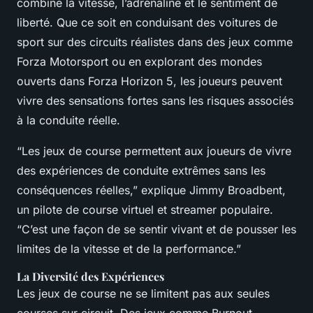
combine la vitesse, l’adrénaline et le sentiment de
liberté. Que ce soit en conduisant des voitures de
sport sur des circuits réalistes dans des jeux comme
Forza Motorsport
ou en explorant des mondes
ouverts dans
Forza Horizon 5
, les joueurs peuvent
vivre des sensations fortes sans les risques associés
à la conduite réelle.
“Les jeux de course permettent aux joueurs de vivre
des expériences de conduite extrêmes sans les
conséquences réelles,” explique Jimmy Broadbent,
un pilote de course virtuel et streamer populaire.
“C’est une façon de se sentir vivant et de pousser les
limites de la vitesse et de la performance.”
La Diversité des Expériences
Les jeux de course ne se limitent pas aux seules