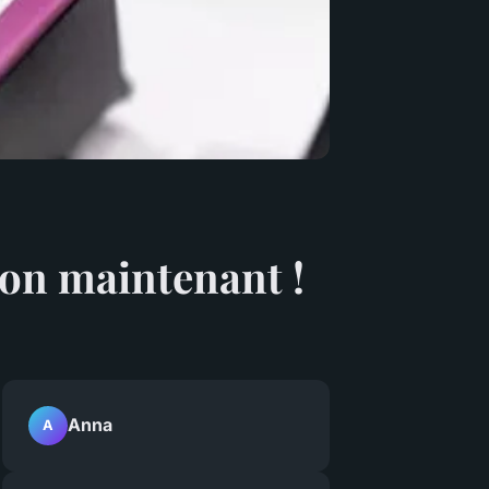
son maintenant !
Anna
A